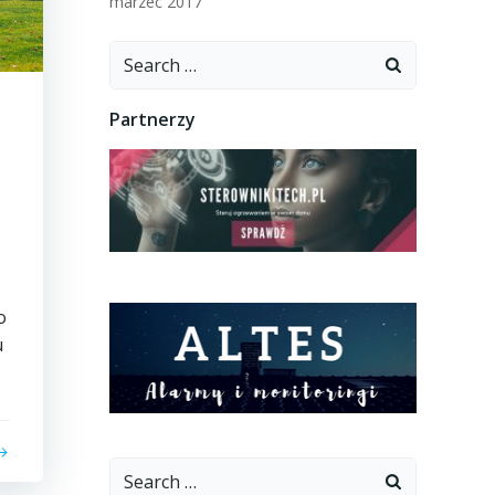
marzec 2017
Search
for:
Partnerzy
o
u
Search